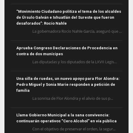
“Movimiento Ciudadano politiza el tema de los alcaldes
de Úrsulo Galván e Ixhuatlán del Sureste que fueron
desaforados”: Rocío Nahle
La gobernadora Rocío Nahle García, aseguró que ...
Aprueba Congreso Declaraciones de Procedencia en
contra de dos munícipes
Las diputadas y los diputados de la LXVII Legis...
Una silla de ruedas, un nuevo apoyo para Flor Alondra:
Pedro Miguel y Sonia Marie responden a petición de
familia
La sonrisa de Flor Alondra y el alivio de sus p...
Llama Gobierno Municipal a la sana convivencia:
continuarán operativos “Cero Alcohol” en vía pública
Con el objetivo de preservar el orden, la segur...