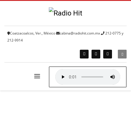
Coatzacoalcos, Ver., México
cabina@radiohit.com.mx
212-0775 y
212-9914