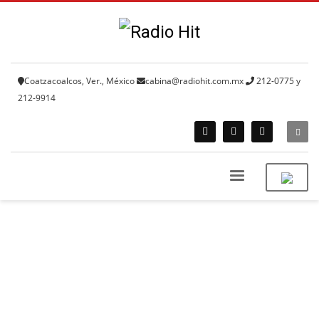
Coatzacoalcos, Ver., México
cabina@radiohit.com.mx
212-0775 y
212-9914