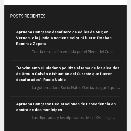
POSTS RECIENTES
Aprueba Congreso desafuero de ediles de MC; en
Veracruz la justicia no tiene color ni fuero: Esteban
Ramírez Zepeta
Tras la resolución emitida por el Pleno del Con...
“Movimiento Ciudadano politiza el tema de los alcaldes
de Úrsulo Galván e Ixhuatlán del Sureste que fueron
desaforados”: Rocío Nahle
La gobernadora Rocío Nahle García, aseguró que ...
Aprueba Congreso Declaraciones de Procedencia en
contra de dos munícipes
Las diputadas y los diputados de la LXVII Legis...