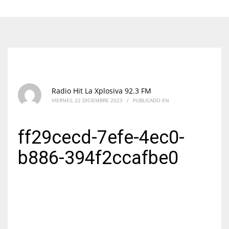
Radio Hit La Xplosiva 92.3 FM
VIERNES, 22 DICIEMBRE 2023
/
PUBLICADO EN
ff29cecd-7efe-4ec0-
b886-394f2ccafbe0