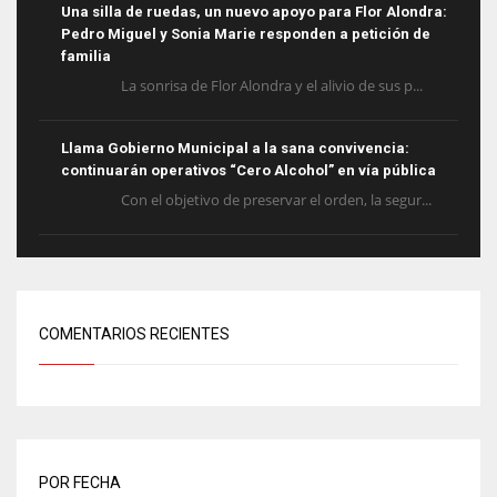
Una silla de ruedas, un nuevo apoyo para Flor Alondra:
Pedro Miguel y Sonia Marie responden a petición de
familia
La sonrisa de Flor Alondra y el alivio de sus p...
Llama Gobierno Municipal a la sana convivencia:
continuarán operativos “Cero Alcohol” en vía pública
Con el objetivo de preservar el orden, la segur...
COMENTARIOS RECIENTES
POR FECHA