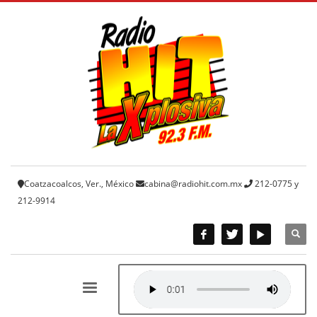
Coatzacoalcos, Ver., México
cabina@radiohit.com.mx
212-0775 y
212-9914