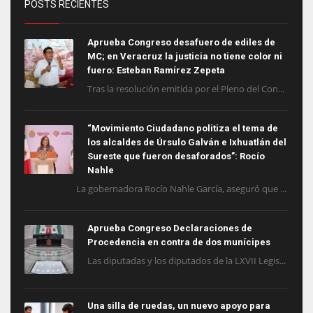
POSTS RECIENTES
Aprueba Congreso desafuero de ediles de
MC; en Veracruz la justicia no tiene color ni
fuero: Esteban Ramírez Zepeta
Tras la resolución emitida por el Pleno del Con...
“Movimiento Ciudadano politiza el tema de
los alcaldes de Úrsulo Galván e Ixhuatlán del
Sureste que fueron desaforados”: Rocío
Nahle
La gobernadora Rocío Nahle García, aseguró que ...
Aprueba Congreso Declaraciones de
Procedencia en contra de dos munícipes
Las diputadas y los diputados de la LXVII Legis...
Una silla de ruedas, un nuevo apoyo para