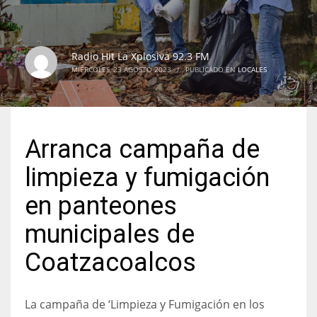
Radio Hit La Xplosiva 92.3 FM
MIÉRCOLES, 23 AGOSTO 2023
/
PUBLICADO EN
LOCALES
Arranca campaña de
limpieza y fumigación
en panteones
municipales de
Coatzacoalcos
La campaña de ‘Limpieza y Fumigación en los