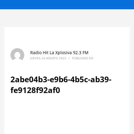
Radio Hit La Xplosiva 92.3 FM
JUEVES, 24 AGOSTO 2023
/
PUBLICADO EN
2abe04b3-e9b6-4b5c-ab39-
fe9128f92af0