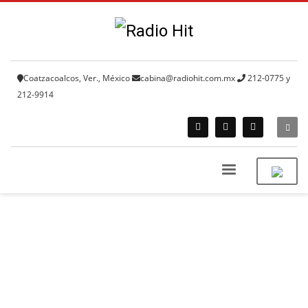
Coatzacoalcos, Ver., México
cabina@radiohit.com.mx
212-0775 y
212-9914