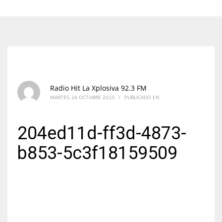
Radio Hit La Xplosiva 92.3 FM
MARTES, 24 OCTUBRE 2023
/
PUBLICADO EN
204ed11d-ff3d-4873-
b853-5c3f18159509