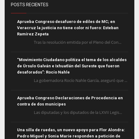
POSTS RECIENTES
Aprueba Congreso desafuero de ediles de MC; en
Veracruz la justicia no tiene color ni fuero: Esteban
Ramírez Zepeta
Tras la resolución emitida por el Pleno del Con...
“Movimiento Ciudadano politiza el tema de los alcaldes
de Úrsulo Galván e Ixhuatlán del Sureste que fueron
desaforados”: Rocío Nahle
La gobernadora Rocío Nahle García, aseguró que ...
Aprueba Congreso Declaraciones de Procedencia en
contra de dos munícipes
Las diputadas y los diputados de la LXVII Legis...
Una silla de ruedas, un nuevo apoyo para Flor Alondra:
Pedro Miguel y Sonia Marie responden a petición de