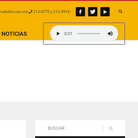
radiohit.com.mx
212-0775 y 212-9914
NOTICIAS