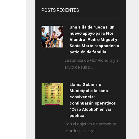
POSTS RECIENTES
Una silla de ruedas, un
nuevo apoyo para Flor
Alondra: Pedro Miguel y
Sonia Marie responden a
petición de familia
La sonrisa de Flor Alondra y el
alivio de sus p...
Llama Gobierno
Municipal a la sana
convivencia:
continuarán operativos
“Cero Alcohol” en vía
pública
Con el objetivo de preservar
el orden, la segur...