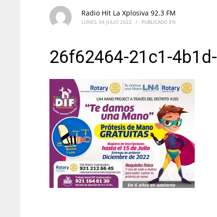
Radio Hit La Xplosiva 92.3 FM
LUNES, 04 JULIO 2022
/
PUBLICADO EN
26f62464-21c1-4b1d