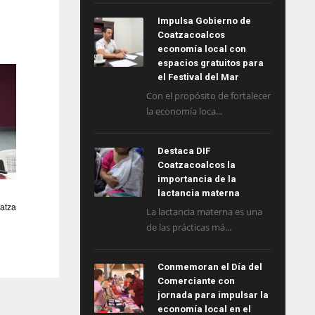
Impulsa Gobierno de
Coatzacoalcos
economía local con
espacios gratuitos para
el Festival del Mar
Con el propósito de fortalecer
la economía loca...
Destaca DIF
Coatzacoalcos la
importancia de la
lactancia materna
oatza
La lactancia materna es una
de las prácticas má...
Conmemoran el Día del
Comerciante con
jornada para impulsar la
economía local en el