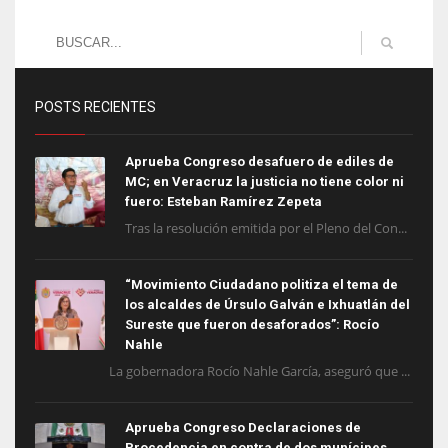
POSTS RECIENTES
Aprueba Congreso desafuero de ediles de
MC; en Veracruz la justicia no tiene color ni
fuero: Esteban Ramírez Zepeta
Tras la resolución emitida por el Pleno del Con...
“Movimiento Ciudadano politiza el tema de
los alcaldes de Úrsulo Galván e Ixhuatlán del
Sureste que fueron desaforados”: Rocío
Nahle
La gobernadora Rocío Nahle García, aseguró que ...
Aprueba Congreso Declaraciones de
Procedencia en contra de dos munícipes