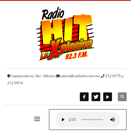
Coatzacoalcos, Ver., México
cabina@radiohit.com.mx
212-0775 y
212-9914