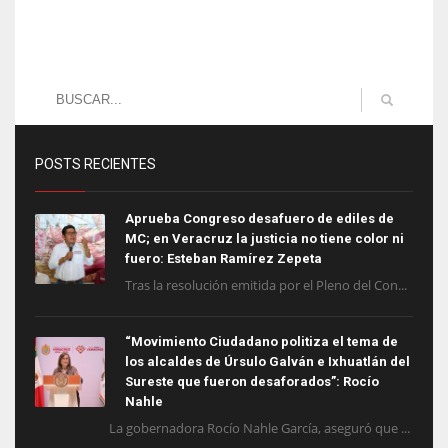
POSTS RECIENTES
Aprueba Congreso desafuero de ediles de
MC; en Veracruz la justicia no tiene color ni
fuero: Esteban Ramírez Zepeta
Tras la resolución emitida por el Pleno del Con...
“Movimiento Ciudadano politiza el tema de
los alcaldes de Úrsulo Galván e Ixhuatlán del
Sureste que fueron desaforados”: Rocío
Nahle
La gobernadora Rocío Nahle García, aseguró que ...