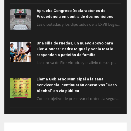
Aprueba Congreso Declaraciones de
Procedencia en contra de dos munícipes
Las diputadas y los diputados de la LXVII Legis...
Una silla de ruedas, un nuevo apoyo para
Flor Alondra: Pedro Miguel y Sonia Marie
responden a petición de familia
La sonrisa de Flor Alondra y el alivio de sus p...
Llama Gobierno Municipal a la sana
convivencia: continuarán operativos “Cero
Alcohol” en vía pública
Con el objetivo de preservar el orden, la segur...