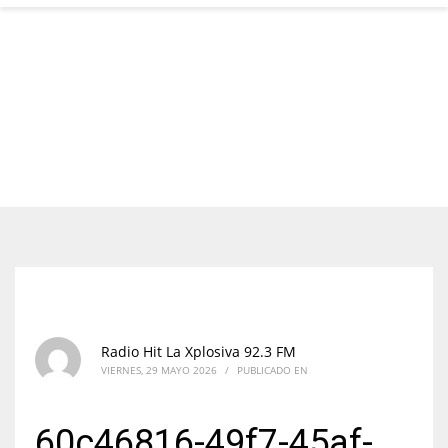
Radio Hit La Xplosiva 92.3 FM
VIERNES, 29 MAYO 2026
/
PUBLICADO EN
60c46816-49f7-45af-