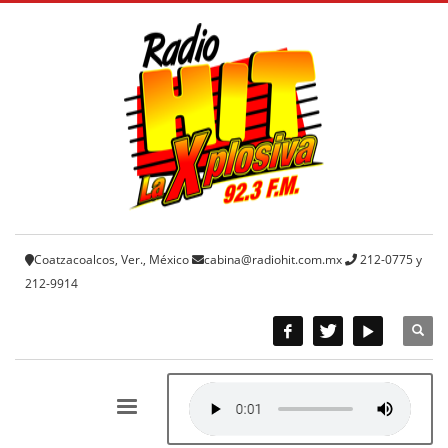
Coatzacoalcos, Ver., México
cabina@radiohit.com.mx
212-0775 y
212-9914