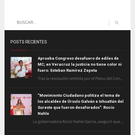
POSTS RECIENTES
Aprueba Congreso desafuero de ediles de
MC; en Veracruz la justicia no tiene color ni
fuero: Esteban Ramírez Zepeta
Tras la resolución emitida por el Pleno del Con...
“Movimiento Ciudadano politiza el tema de
los alcaldes de Úrsulo Galván e Ixhuatlán del
Sureste que fueron desaforados”: Rocío
Nahle
La gobernadora Rocío Nahle García, aseguró que ...