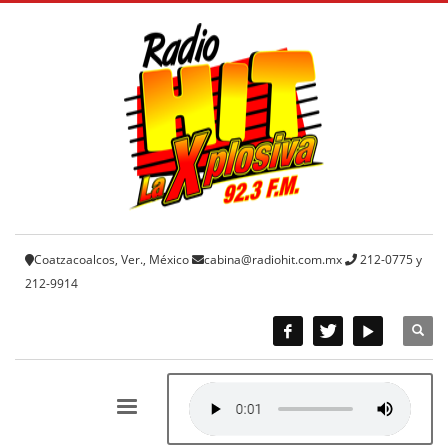
Coatzacoalcos, Ver., México
cabina@radiohit.com.mx
212-0775 y
212-9914