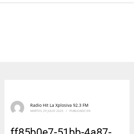
Radio Hit La Xplosiva 92.3 FM
MARTES, 29 JULIO 2025
/
PUBLICADO EN
ff85b0e7-51bb-4a87-