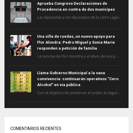
Aprueba Congreso Declaraciones de
Procedencia en contra de dos munícipes
Las diputadas y los diputados de la LXVII Legis...
Una silla de ruedas, un nuevo apoyo para
Flor Alondra: Pedro Miguel y Sonia Marie
responden a petición de familia
La sonrisa de Flor Alondra y el alivio de sus p...
Llama Gobierno Municipal a la sana
convivencia: continuarán operativos “Cero
Alcohol” en vía pública
Con el objetivo de preservar el orden, la segur...
COMENTARIOS RECIENTES