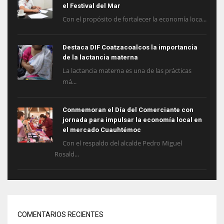
el Festival del Mar
Con el propósito de fortalecer la economía loca...
Destaca DIF Coatzacoalcos la importancia
de la lactancia materna
La lactancia materna es una de las prácticas
má...
Conmemoran el Día del Comerciante con
jornada para impulsar la economía local en
el mercado Cuauhtémoc
Con el respaldo del alcalde Pedro Miguel
Rosald...
COMENTARIOS RECIENTES