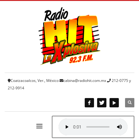
Coatzacoalcos, Ver., México
cabina@radiohit.com.mx
212-0775 y
212-9914