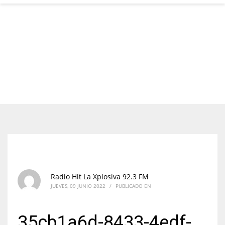
Radio Hit La Xplosiva 92.3 FM
JUEVES, 09 JUNIO 2022
/
PUBLICADO EN
35cb1a6d-8433-4edf-