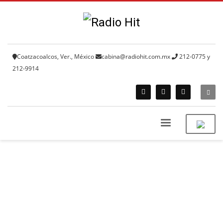
Coatzacoalcos, Ver., México
cabina@radiohit.com.mx
212-0775 y
212-9914