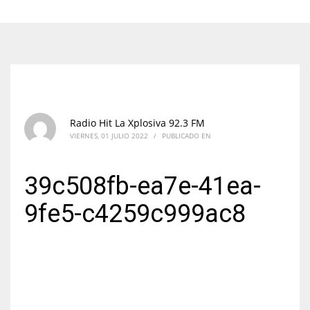
Radio Hit La Xplosiva 92.3 FM
VIERNES, 01 JULIO 2022
/
PUBLICADO EN
39c508fb-ea7e-41ea-
9fe5-c4259c999ac8