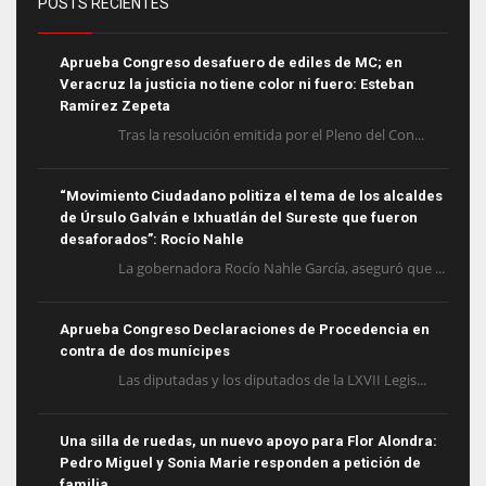
POSTS RECIENTES
Aprueba Congreso desafuero de ediles de MC; en
Veracruz la justicia no tiene color ni fuero: Esteban
Ramírez Zepeta
Tras la resolución emitida por el Pleno del Con...
“Movimiento Ciudadano politiza el tema de los alcaldes
de Úrsulo Galván e Ixhuatlán del Sureste que fueron
desaforados”: Rocío Nahle
La gobernadora Rocío Nahle García, aseguró que ...
Aprueba Congreso Declaraciones de Procedencia en
contra de dos munícipes
Las diputadas y los diputados de la LXVII Legis...
Una silla de ruedas, un nuevo apoyo para Flor Alondra:
Pedro Miguel y Sonia Marie responden a petición de
familia