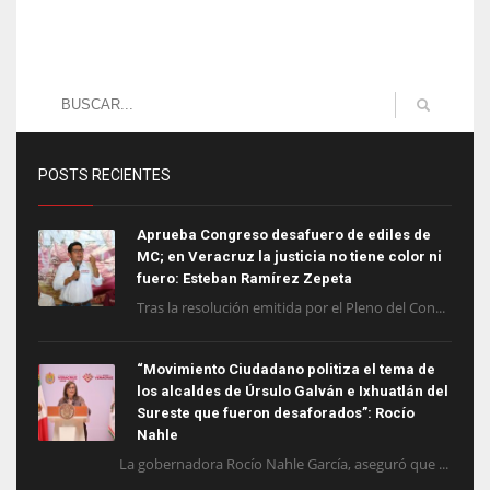
POSTS RECIENTES
Aprueba Congreso desafuero de ediles de
MC; en Veracruz la justicia no tiene color ni
fuero: Esteban Ramírez Zepeta
Tras la resolución emitida por el Pleno del Con...
“Movimiento Ciudadano politiza el tema de
los alcaldes de Úrsulo Galván e Ixhuatlán del
Sureste que fueron desaforados”: Rocío
Nahle
La gobernadora Rocío Nahle García, aseguró que ...