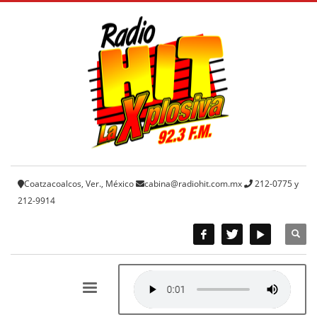
Coatzacoalcos, Ver., México
cabina@radiohit.com.mx
212-0775 y
212-9914