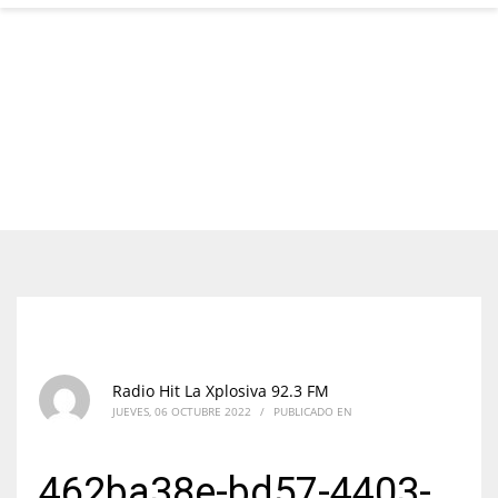
Radio Hit La Xplosiva 92.3 FM
JUEVES, 06 OCTUBRE 2022
/
PUBLICADO EN
462ba38e-bd57-4403-