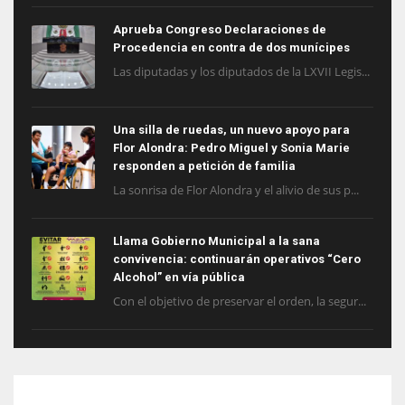
Aprueba Congreso Declaraciones de
Procedencia en contra de dos munícipes
Las diputadas y los diputados de la LXVII Legis...
Una silla de ruedas, un nuevo apoyo para
Flor Alondra: Pedro Miguel y Sonia Marie
responden a petición de familia
La sonrisa de Flor Alondra y el alivio de sus p...
Llama Gobierno Municipal a la sana
convivencia: continuarán operativos “Cero
Alcohol” en vía pública
Con el objetivo de preservar el orden, la segur...