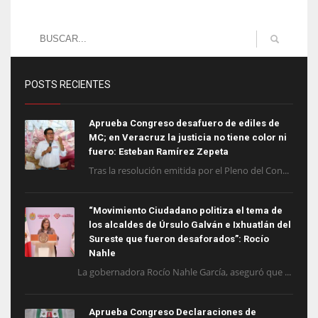
POSTS RECIENTES
Aprueba Congreso desafuero de ediles de
MC; en Veracruz la justicia no tiene color ni
fuero: Esteban Ramírez Zepeta
Tras la resolución emitida por el Pleno del Con...
“Movimiento Ciudadano politiza el tema de
los alcaldes de Úrsulo Galván e Ixhuatlán del
Sureste que fueron desaforados”: Rocío
Nahle
La gobernadora Rocío Nahle García, aseguró que ...
Aprueba Congreso Declaraciones de