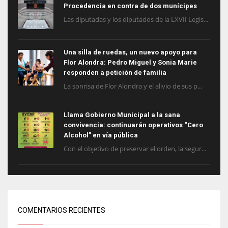
Procedencia en contra de dos munícipes
Las diputadas y los diputados de la LXVII Legis...
Una silla de ruedas, un nuevo apoyo para
Flor Alondra: Pedro Miguel y Sonia Marie
responden a petición de familia
La sonrisa de Flor Alondra y el alivio de sus p...
Llama Gobierno Municipal a la sana
convivencia: continuarán operativos “Cero
Alcohol” en vía pública
Con el objetivo de preservar el orden, la segur...
COMENTARIOS RECIENTES