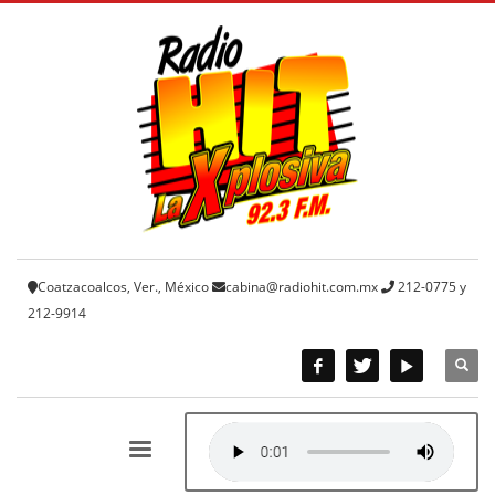
Coatzacoalcos, Ver., México
cabina@radiohit.com.mx
212-0775 y
212-9914