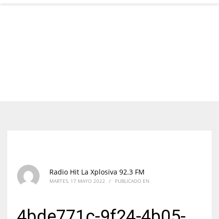
Radio Hit La Xplosiva 92.3 FM
MARTES, 17 MAYO 2022
/
PUBLICADO EN
4bde771c-9f24-4b05-