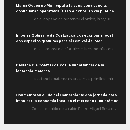
Llama Gobierno Municipal a la sana convivencia:
continuarán operativos “Cero Alcohol” en vía pública
Con el objetivo de preservar el orden, la segur...
Impulsa Gobierno de Coatzacoalcos economía local
con espacios gratuitos para el Festival del Mar
Con el propósito de fortalecer la economía loca...
Destaca DIF Coatzacoalcos la importancia de la
lactancia materna
La lactancia materna es una de las prácticas má...
Conmemoran el Día del Comerciante con jornada para
impulsar la economía local en el mercado Cuauhtémoc
Con el respaldo del alcalde Pedro Miguel Rosald...