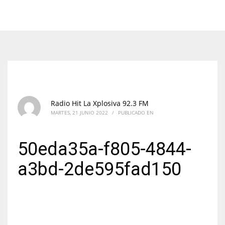
Radio Hit La Xplosiva 92.3 FM
MARTES, 21 JUNIO 2022
/
PUBLICADO EN
50eda35a-f805-4844-
a3bd-2de595fad150