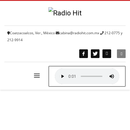
Coatzacoalcos, Ver., México
cabina@radiohit.com.mx
212-0775 y
212-9914