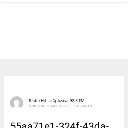
Radio Hit La Xplosiva 92.3 FM
MARTES, 04 OCTUBRE 2022
/
PUBLICADO EN
55aa71e1-324f-43da-