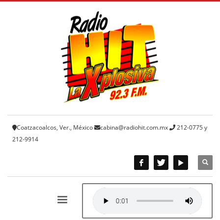
Coatzacoalcos, Ver., México
cabina@radiohit.com.mx
212-0775 y
212-9914