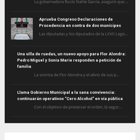
La gobernadora Rocío Nahle García, aseguró que ...
Aprueba Congreso Declaraciones de
Procedencia en contra de dos munícipes
Las diputadas y los diputados de la LXVII Legis...
Una silla de ruedas, un nuevo apoyo para Flor Alondra:
Pedro Miguel y Sonia Marie responden a petición de
familia
La sonrisa de Flor Alondra y el alivio de sus p...
Llama Gobierno Municipal a la sana convivencia:
continuarán operativos “Cero Alcohol” en vía pública
Con el objetivo de preservar el orden, la segur...