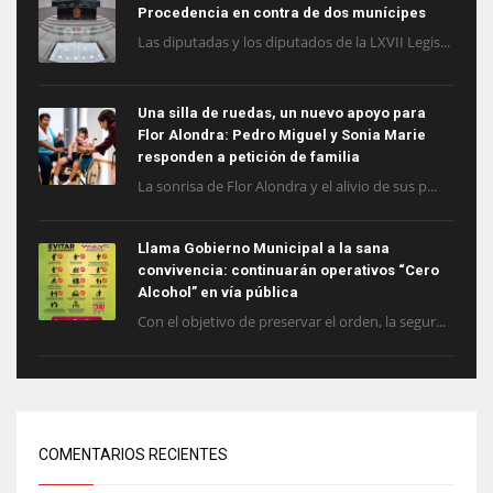
Procedencia en contra de dos munícipes
Las diputadas y los diputados de la LXVII Legis...
Una silla de ruedas, un nuevo apoyo para
Flor Alondra: Pedro Miguel y Sonia Marie
responden a petición de familia
La sonrisa de Flor Alondra y el alivio de sus p...
Llama Gobierno Municipal a la sana
convivencia: continuarán operativos “Cero
Alcohol” en vía pública
Con el objetivo de preservar el orden, la segur...
COMENTARIOS RECIENTES