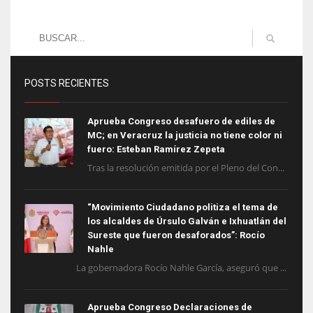
POSTS RECIENTES
Aprueba Congreso desafuero de ediles de
MC; en Veracruz la justicia no tiene color ni
fuero: Esteban Ramírez Zepeta
Tras la resolución emitida por el Pleno del Con...
“Movimiento Ciudadano politiza el tema de
los alcaldes de Úrsulo Galván e Ixhuatlán del
Sureste que fueron desaforados”: Rocío
Nahle
La gobernadora Rocío Nahle García, aseguró que ...
Aprueba Congreso Declaraciones de