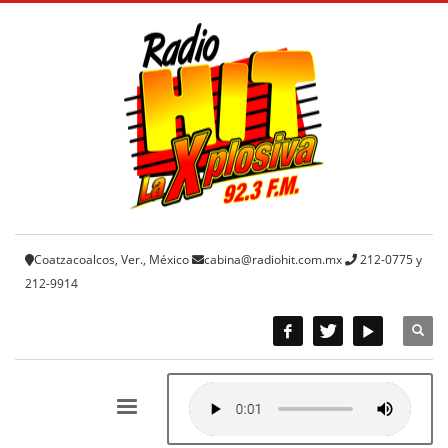
Coatzacoalcos, Ver., México
cabina@radiohit.com.mx
212-0775 y
212-9914