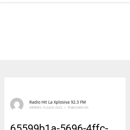
Radio Hit La Xplosiva 92.3 FM
VIERNES, 15 JULIO 2022
/
PUBLICADO EN
65599b1a-5696-4ffc-