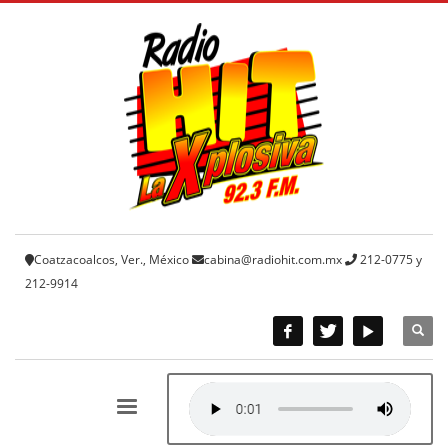
Coatzacoalcos, Ver., México
cabina@radiohit.com.mx
212-0775 y
212-9914