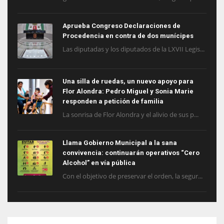
Aprueba Congreso Declaraciones de
Procedencia en contra de dos munícipes
Las diputadas y los diputados de la LXVII Legis...
Una silla de ruedas, un nuevo apoyo para
Flor Alondra: Pedro Miguel y Sonia Marie
responden a petición de familia
La sonrisa de Flor Alondra y el alivio de sus p...
Llama Gobierno Municipal a la sana
convivencia: continuarán operativos “Cero
Alcohol” en vía pública
Con el objetivo de preservar el orden, la segur...