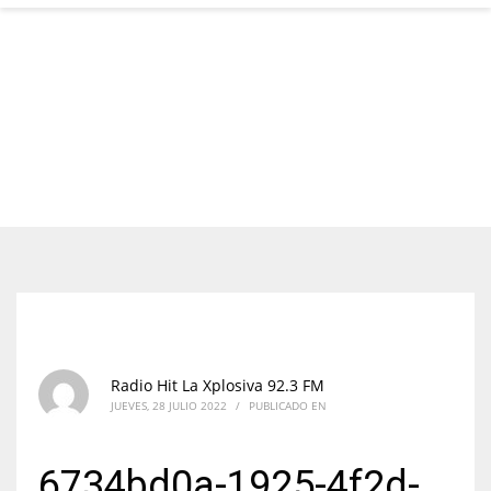
Radio Hit La Xplosiva 92.3 FM
JUEVES, 28 JULIO 2022
/
PUBLICADO EN
6734bd0a-1925-4f2d-