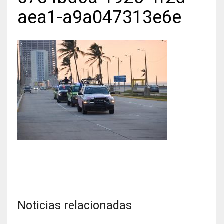
aea1-a9a047313e6e
Noticias relacionadas