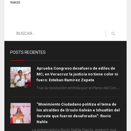
marzo
POSTS RECIENTES
Aprueba Congreso desafuero de ediles de
MC; en Veracruz la justicia no tiene color ni
fuero: Esteban Ramírez Zepeta
Tras la resolución emitida por el Pleno del Con...
“Movimiento Ciudadano politiza el tema de
los alcaldes de Úrsulo Galván e Ixhuatlán del
Sureste que fueron desaforados”: Rocío
Nahle
La gobernadora Rocío Nahle García, aseguró que ...