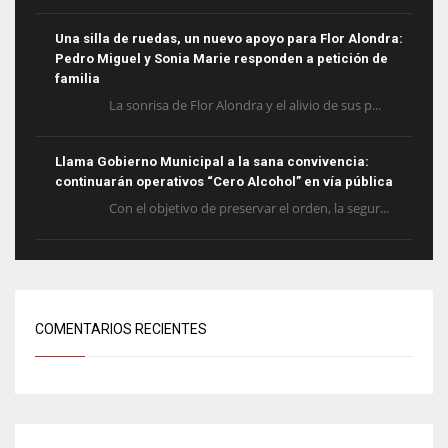
Una silla de ruedas, un nuevo apoyo para Flor Alondra:
Pedro Miguel y Sonia Marie responden a petición de
familia
La sonrisa de Flor Alondra y el alivio de sus p...
Llama Gobierno Municipal a la sana convivencia:
continuarán operativos “Cero Alcohol” en vía pública
Con el objetivo de preservar el orden, la segur...
COMENTARIOS RECIENTES