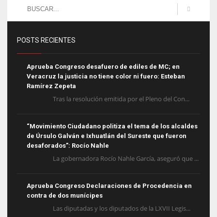
POSTS RECIENTES
Aprueba Congreso desafuero de ediles de MC; en
Veracruz la justicia no tiene color ni fuero: Esteban
Ramírez Zepeta
Tras la resolución emitida por el Pleno del Con...
“Movimiento Ciudadano politiza el tema de los alcaldes
de Úrsulo Galván e Ixhuatlán del Sureste que fueron
desaforados”: Rocío Nahle
La gobernadora Rocío Nahle García, aseguró que ...
Aprueba Congreso Declaraciones de Procedencia en
contra de dos munícipes
Las diputadas y los diputados de la LXVII Legis...