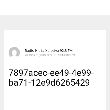
Radio Hit La Xplosiva 92.3 FM
VIERNES, 01 JULIO 2022
/
PUBLICADO EN
7897acec-ee49-4e99-
ba71-12e9d6265429