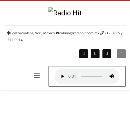
Coatzacoalcos, Ver., México
cabina@radiohit.com.mx
212-0775 y
212-9914