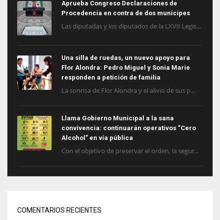
Aprueba Congreso Declaraciones de
Procedencia en contra de dos munícipes
Las diputadas y los diputados de la LXVII Legis...
Una silla de ruedas, un nuevo apoyo para
Flor Alondra: Pedro Miguel y Sonia Marie
responden a petición de familia
La sonrisa de Flor Alondra y el alivio de sus p...
Llama Gobierno Municipal a la sana
convivencia: continuarán operativos “Cero
Alcohol” en vía pública
Con el objetivo de preservar el orden, la segur...
COMENTARIOS RECIENTES