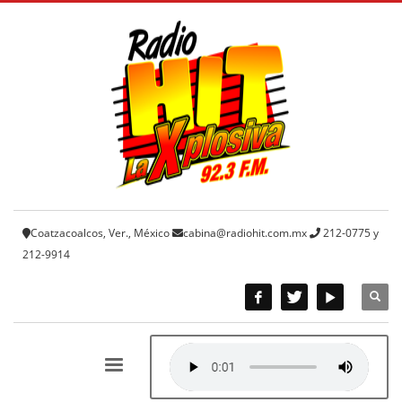
Coatzacoalcos, Ver., México
cabina@radiohit.com.mx
212-0775 y
212-9914