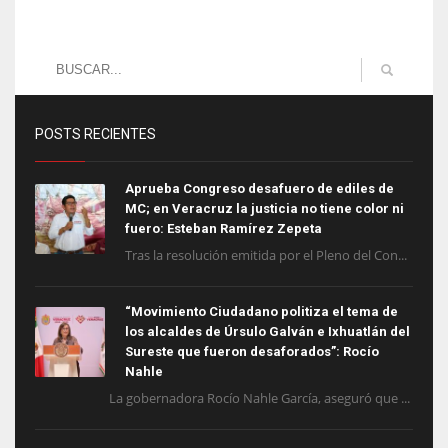
POSTS RECIENTES
Aprueba Congreso desafuero de ediles de
MC; en Veracruz la justicia no tiene color ni
fuero: Esteban Ramírez Zepeta
Tras la resolución emitida por el Pleno del Con...
“Movimiento Ciudadano politiza el tema de
los alcaldes de Úrsulo Galván e Ixhuatlán del
Sureste que fueron desaforados”: Rocío
Nahle
La gobernadora Rocío Nahle García, aseguró que ...