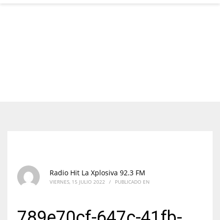
Radio Hit La Xplosiva 92.3 FM
VIERNES, 15 JULIO 2022
/
PUBLICADO EN
789e70cf-647c-41fb-