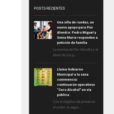
POSTS RECIENTES
Una silla de ruedas, un
nuevo apoyo para Flor
Alondra: Pedro Miguel y
Sonia Marie responden a
petición de familia
La sonrisa de Flor Alondra y el
alivio de sus p...
Llama Gobierno
Municipal a la sana
convivencia:
continuarán operativos
“Cero Alcohol” en vía
pública
Con el objetivo de preservar
el orden, la segur...