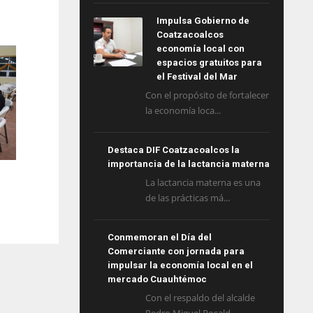
Impulsa Gobierno de
Coatzacoalcos
economía local con
espacios gratuitos para
el Festival del Mar
Con el propósito de fortalecer
la economía loca...
Destaca DIF Coatzacoalcos la
importancia de la lactancia materna
La lactancia materna es una
de las prácticas má...
Conmemoran el Día del
Comerciante con jornada para
impulsar la economía local en el
mercado Cuauhtémoc
Con el respaldo del alcalde