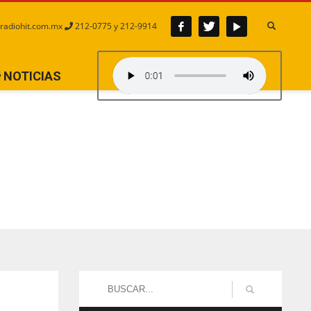
radiohit.com.mx
212-0775 y 212-9914
NOTICIAS