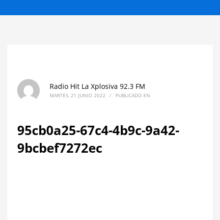
Radio Hit La Xplosiva 92.3 FM
MARTES, 21 JUNIO 2022
/
PUBLICADO EN
95cb0a25-67c4-4b9c-9a42-
9bcbef7272ec