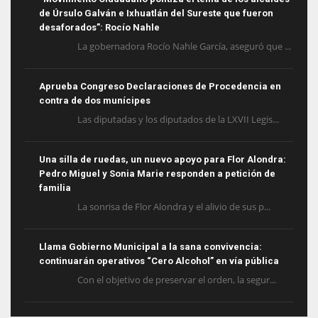
de Úrsulo Galván e Ixhuatlán del Sureste que fueron
desaforados”: Rocío Nahle
La gobernadora Rocío Nahle García, aseguró que ...
Aprueba Congreso Declaraciones de Procedencia en
contra de dos munícipes
Las diputadas y los diputados de la LXVII Legis...
Una silla de ruedas, un nuevo apoyo para Flor Alondra:
Pedro Miguel y Sonia Marie responden a petición de
familia
La sonrisa de Flor Alondra y el alivio de sus p...
Llama Gobierno Municipal a la sana convivencia:
continuarán operativos “Cero Alcohol” en vía pública
Con el objetivo de preservar el orden, la segur...