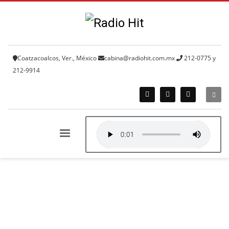
Coatzacoalcos, Ver., México
cabina@radiohit.com.mx
212-0775 y
212-9914