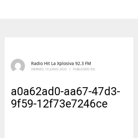
Radio Hit La Xplosiva 92.3 FM
VIERNES, 10 JUNIO 2022
/
PUBLICADO EN
a0a62ad0-aa67-47d3-
9f59-12f73e7246ce