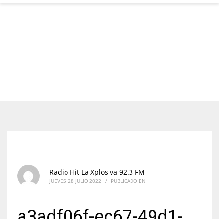
Radio Hit La Xplosiva 92.3 FM
JUEVES, 28 JULIO 2022
/
PUBLICADO EN
a3adf06f-ec67-49d1-