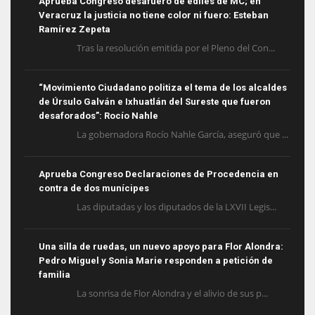
Aprueba Congreso desafuero de ediles de MC; en
Veracruz la justicia no tiene color ni fuero: Esteban
Ramírez Zepeta
Tras la resolución emitida por el Pleno del Con...
“Movimiento Ciudadano politiza el tema de los alcaldes
de Úrsulo Galván e Ixhuatlán del Sureste que fueron
desaforados”: Rocío Nahle
La gobernadora Rocío Nahle García, aseguró que ...
Aprueba Congreso Declaraciones de Procedencia en
contra de dos munícipes
Las diputadas y los diputados de la LXVII Legis...
Una silla de ruedas, un nuevo apoyo para Flor Alondra:
Pedro Miguel y Sonia Marie responden a petición de
familia
La sonrisa de Flor Alondra y el alivio de sus p...