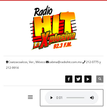
Coatzacoalcos, Ver., México
cabina@radiohit.com.mx
212-0775 y
212-9914