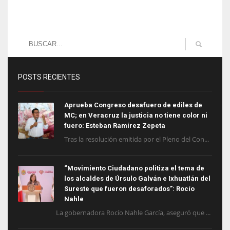
POSTS RECIENTES
Aprueba Congreso desafuero de ediles de
MC; en Veracruz la justicia no tiene color ni
fuero: Esteban Ramírez Zepeta
Tras la resolución emitida por el Pleno del Con...
“Movimiento Ciudadano politiza el tema de
los alcaldes de Úrsulo Galván e Ixhuatlán del
Sureste que fueron desaforados”: Rocío
Nahle
La gobernadora Rocío Nahle García, aseguró que ...