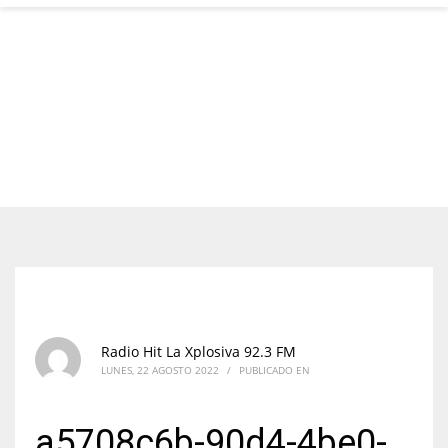
Radio Hit La Xplosiva 92.3 FM
LUNES, 22 AGOSTO 2022
/
PUBLICADO EN
a5708c6b-90d4-4be0-