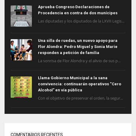
Aprueba Congreso Declaraciones de
Procedencia en contra de dos munícipes
Las diputadas y los diputados de la LXVII Legis...
Una silla de ruedas, un nuevo apoyo para
Flor Alondra: Pedro Miguel y Sonia Marie
responden a petición de familia
La sonrisa de Flor Alondra y el alivio de sus p...
Llama Gobierno Municipal a la sana
convivencia: continuarán operativos “Cero
Alcohol” en vía pública
Con el objetivo de preservar el orden, la segur...
COMENTARIOS RECIENTES