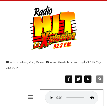
Coatzacoalcos, Ver., México
cabina@radiohit.com.mx
212-0775 y
212-9914