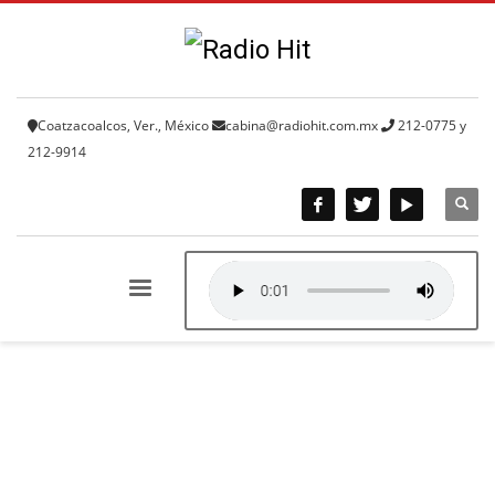
Coatzacoalcos, Ver., México
cabina@radiohit.com.mx
212-0775 y
212-9914