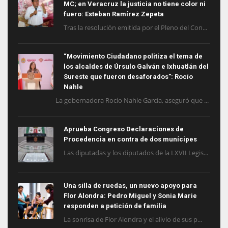
MC; en Veracruz la justicia no tiene color ni
fuero: Esteban Ramírez Zepeta
Tras la resolución emitida por el Pleno del Con...
“Movimiento Ciudadano politiza el tema de
los alcaldes de Úrsulo Galván e Ixhuatlán del
Sureste que fueron desaforados”: Rocío
Nahle
La gobernadora Rocío Nahle García, aseguró que ...
Aprueba Congreso Declaraciones de
Procedencia en contra de dos munícipes
Las diputadas y los diputados de la LXVII Legis...
Una silla de ruedas, un nuevo apoyo para
Flor Alondra: Pedro Miguel y Sonia Marie
responden a petición de familia
La sonrisa de Flor Alondra y el alivio de sus p...