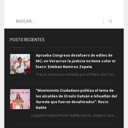
POSTS RECIENTES
Aprueba Congreso desafuero de ediles de
MC; en Veracruz la justicia no tiene color ni
fuero: Esteban Ramírez Zepeta
Tras la resolución emitida por el Pleno del Con...
“Movimiento Ciudadano politiza el tema de
los alcaldes de Úrsulo Galván e Ixhuatlán del
Sureste que fueron desaforados”: Rocío
Nahle
La gobernadora Rocío Nahle García, aseguró que ...