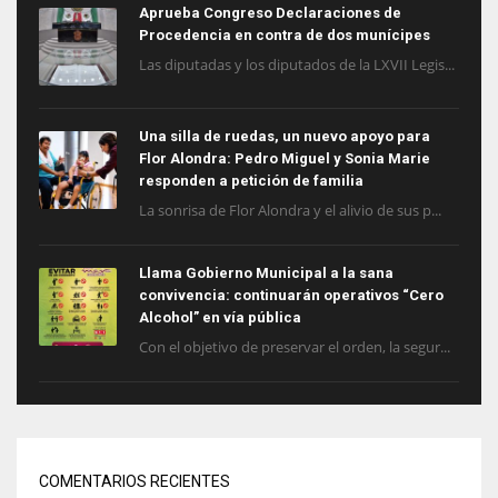
Aprueba Congreso Declaraciones de
Procedencia en contra de dos munícipes
Las diputadas y los diputados de la LXVII Legis...
Una silla de ruedas, un nuevo apoyo para
Flor Alondra: Pedro Miguel y Sonia Marie
responden a petición de familia
La sonrisa de Flor Alondra y el alivio de sus p...
Llama Gobierno Municipal a la sana
convivencia: continuarán operativos “Cero
Alcohol” en vía pública
Con el objetivo de preservar el orden, la segur...
COMENTARIOS RECIENTES