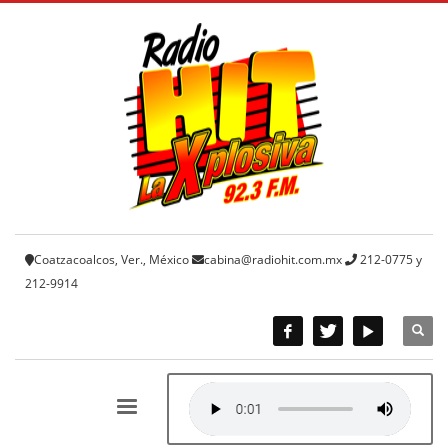
Coatzacoalcos, Ver., México
cabina@radiohit.com.mx
212-0775 y
212-9914