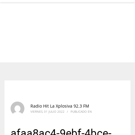
Radio Hit La Xplosiva 92.3 FM
VIERNES, 01 JULIO 2022
/
PUBLICADO EN
afaa8ac4-9ebf-4bce-