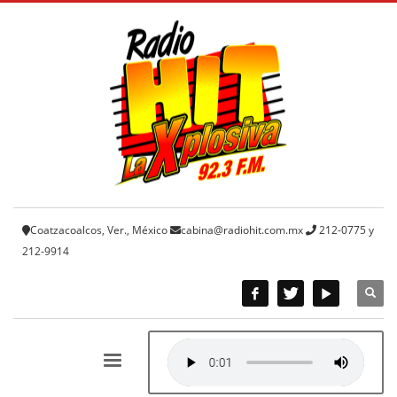
Coatzacoalcos, Ver., México
cabina@radiohit.com.mx
212-0775 y
212-9914