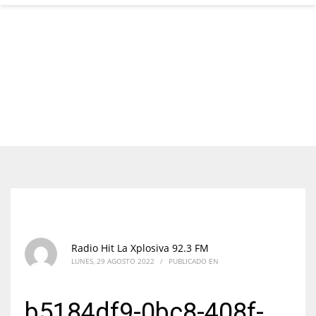
Radio Hit La Xplosiva 92.3 FM
LUNES, 29 AGOSTO 2022
/
PUBLICADO EN
b5184df9-0bc8-408f-