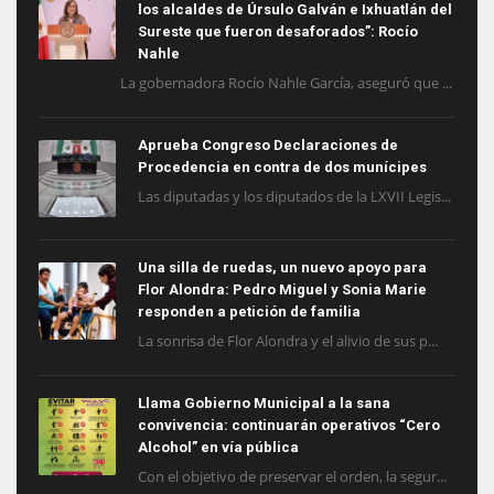
los alcaldes de Úrsulo Galván e Ixhuatlán del
Sureste que fueron desaforados”: Rocío
Nahle
La gobernadora Rocío Nahle García, aseguró que ...
Aprueba Congreso Declaraciones de
Procedencia en contra de dos munícipes
Las diputadas y los diputados de la LXVII Legis...
Una silla de ruedas, un nuevo apoyo para
Flor Alondra: Pedro Miguel y Sonia Marie
responden a petición de familia
La sonrisa de Flor Alondra y el alivio de sus p...
Llama Gobierno Municipal a la sana
convivencia: continuarán operativos “Cero
Alcohol” en vía pública
Con el objetivo de preservar el orden, la segur...