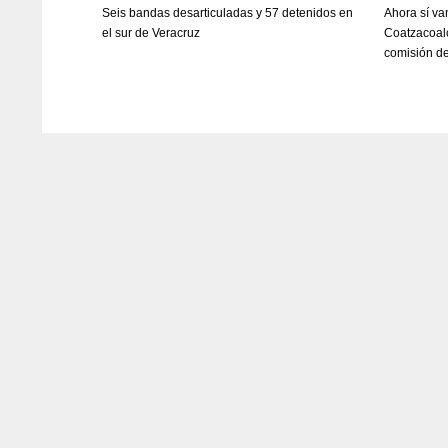
Seis bandas desarticuladas y 57 detenidos en
Ahora sí va
el sur de Veracruz
Coatzacoalc
comisión de 