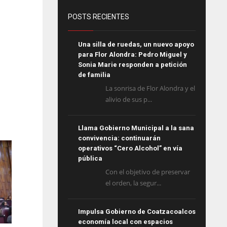
POSTS RECIENTES
Una silla de ruedas, un nuevo apoyo
para Flor Alondra: Pedro Miguel y
Sonia Marie responden a petición
de familia
La sonrisa de Flor Alondra y el
alivio de sus p...
Llama Gobierno Municipal a la sana
convivencia: continuarán
operativos “Cero Alcohol” en vía
pública
Con el objetivo de preservar
el orden, la segur...
Impulsa Gobierno de Coatzacoalcos
economía local con espacios