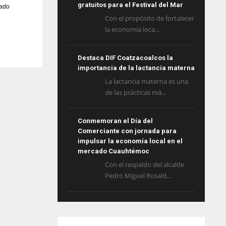
gratuitos para el Festival del Mar
tado
Con el propósito de fortalecer
la economía loca...
Destaca DIF Coatzacoalcos la
importancia de la lactancia materna
La lactancia materna es una
de las prácticas má...
Conmemoran el Día del
Comerciante con jornada para
impulsar la economía local en el
mercado Cuauhtémoc
Con el respaldo del alcalde
Pedro Miguel Rosald...