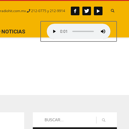
radiohit.com.mx
212-0775 y 212-9914
NOTICIAS