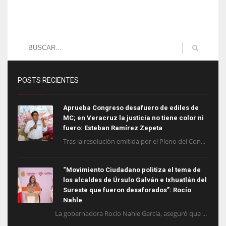
POSTS RECIENTES
Aprueba Congreso desafuero de ediles de
MC; en Veracruz la justicia no tiene color ni
fuero: Esteban Ramírez Zepeta
Tras la resolución emitida por el Pleno del Con...
“Movimiento Ciudadano politiza el tema de
los alcaldes de Úrsulo Galván e Ixhuatlán del
Sureste que fueron desaforados”: Rocío
Nahle
La gobernadora Rocío Nahle García, aseguró que ...