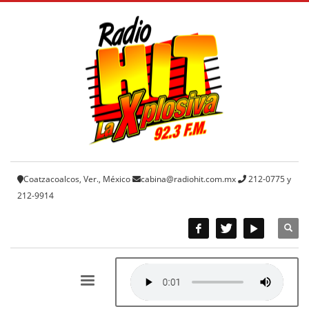
Coatzacoalcos, Ver., México
cabina@radiohit.com.mx
212-0775 y
212-9914