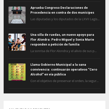
Aprueba Congreso Declaraciones de
Procedencia en contra de dos munícipes
Las diputadas y los diputados de la LXVII Legis...
Una silla de ruedas, un nuevo apoyo para
Flor Alondra: Pedro Miguel y Sonia Marie
responden a petición de familia
La sonrisa de Flor Alondra y el alivio de sus p...
Llama Gobierno Municipal a la sana
convivencia: continuarán operativos “Cero
Alcohol” en vía pública
Con el objetivo de preservar el orden, la segur...