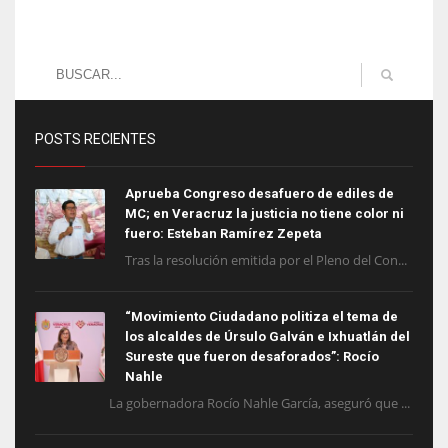
POSTS RECIENTES
Aprueba Congreso desafuero de ediles de
MC; en Veracruz la justicia no tiene color ni
fuero: Esteban Ramírez Zepeta
Tras la resolución emitida por el Pleno del Con...
“Movimiento Ciudadano politiza el tema de
los alcaldes de Úrsulo Galván e Ixhuatlán del
Sureste que fueron desaforados”: Rocío
Nahle
La gobernadora Rocío Nahle García, aseguró que ...