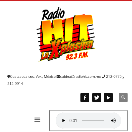
Coatzacoalcos, Ver., México
cabina@radiohit.com.mx
212-0775 y
212-9914