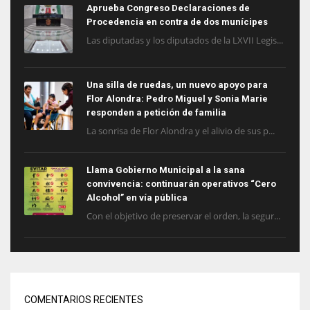
Aprueba Congreso Declaraciones de
Procedencia en contra de dos munícipes
Las diputadas y los diputados de la LXVII Legis...
Una silla de ruedas, un nuevo apoyo para
Flor Alondra: Pedro Miguel y Sonia Marie
responden a petición de familia
La sonrisa de Flor Alondra y el alivio de sus p...
Llama Gobierno Municipal a la sana
convivencia: continuarán operativos “Cero
Alcohol” en vía pública
Con el objetivo de preservar el orden, la segur...
COMENTARIOS RECIENTES