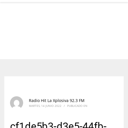
Radio Hit La Xplosiva 92.3 FM
MARTES, 14 JUNIO 2022
/
PUBLICADO EN
cf1de5b3-d3e5-44fb-