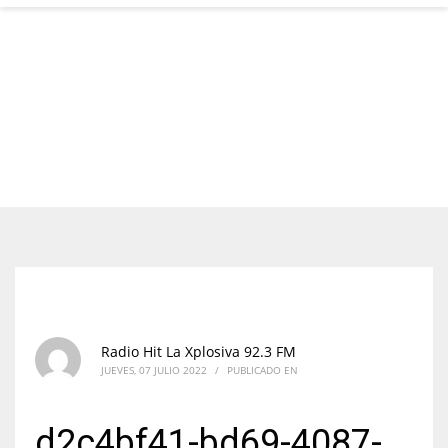
Radio Hit La Xplosiva 92.3 FM
JUEVES, 07 JULIO 2022
/
PUBLICADO EN
d2c4bf41-bd69-4087-