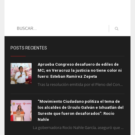
POSTS RECIENTES
Aprueba Congreso desafuero de ediles de
MC; en Veracruz la justicia no tiene color ni
fuero: Esteban Ramírez Zepeta
Tras la resolución emitida por el Pleno del Con...
“Movimiento Ciudadano politiza el tema de
los alcaldes de Úrsulo Galván e Ixhuatlán del
Sureste que fueron desaforados”: Rocío
Nahle
La gobernadora Rocío Nahle García, aseguró que ...