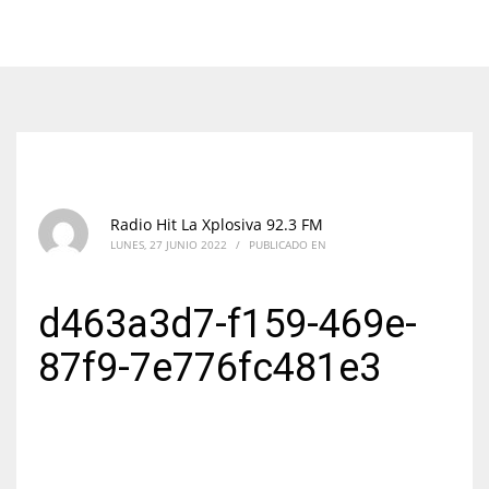
Radio Hit La Xplosiva 92.3 FM
LUNES, 27 JUNIO 2022
/
PUBLICADO EN
d463a3d7-f159-469e-
87f9-7e776fc481e3