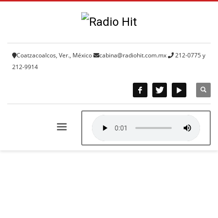
Coatzacoalcos, Ver., México
cabina@radiohit.com.mx
212-0775 y
212-9914