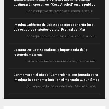
continuarán operativos “Cero Alcohol” en vía pública
Con el objetivo de preservar el orden, la segur...
Impulsa Gobierno de Coatzacoalcos economía local
con espacios gratuitos para el Festival del Mar
Con el propósito de fortalecer la economía loca...
Destaca DIF Coatzacoalcos la importancia de la
lactancia materna
La lactancia materna es una de las prácticas má...
Conmemoran el Día del Comerciante con jornada para
impulsar la economía local en el mercado Cuauhtémoc
Con el respaldo del alcalde Pedro Miguel Rosald...