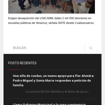
Exigen desaparición del USICAMM, faltan 2 mil 500 directores en
escuelas públicas de Veracruz; señala SNTE desde Coatzacoalcos
POSTS RECIENTES
Una silla de ruedas, un nuevo apoyo para Flor Alondra:
Pedro Miguel y Sonia Marie responden a petición de
familia
La sonrisa de Flor Alondra y el alivio de sus p...
Llama Gobierno Municipal a la sana convivencia: