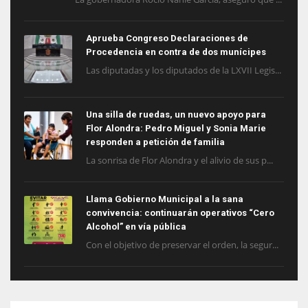
Aprueba Congreso Declaraciones de
Procedencia en contra de dos munícipes
Las diputadas y los diputados de la LXVII Legis...
Una silla de ruedas, un nuevo apoyo para
Flor Alondra: Pedro Miguel y Sonia Marie
responden a petición de familia
La sonrisa de Flor Alondra y el alivio de sus p...
Llama Gobierno Municipal a la sana
convivencia: continuarán operativos “Cero
Alcohol” en vía pública
Con el objetivo de preservar el orden, la segur...