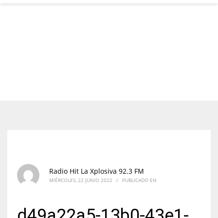
Radio Hit La Xplosiva 92.3 FM
MIÉRCOLES, 22 JUNIO 2022
/
PUBLICADO EN
d49a22a5-13b0-43e1-