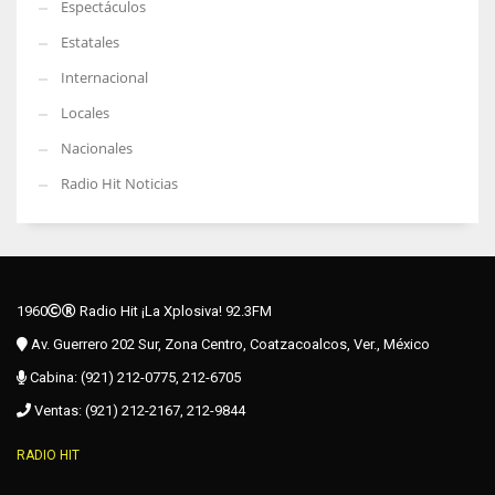
Espectáculos
Estatales
Internacional
Locales
Nacionales
Radio Hit Noticias
1960
Radio Hit ¡La Xplosiva! 92.3FM
Av. Guerrero 202 Sur, Zona Centro, Coatzacoalcos, Ver., México
Cabina: (921) 212-0775, 212-6705
Ventas: (921) 212-2167, 212-9844
RADIO HIT