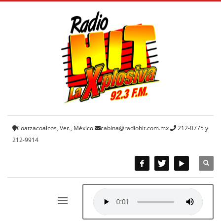
Coatzacoalcos, Ver., México
cabina@radiohit.com.mx
212-0775 y
212-9914