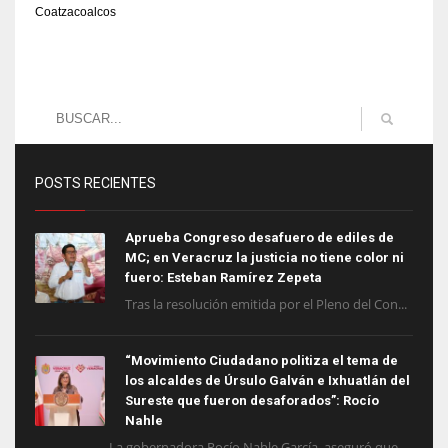
Coatzacoalcos
POSTS RECIENTES
Aprueba Congreso desafuero de ediles de
MC; en Veracruz la justicia no tiene color ni
fuero: Esteban Ramírez Zepeta
Tras la resolución emitida por el Pleno del Con...
“Movimiento Ciudadano politiza el tema de
los alcaldes de Úrsulo Galván e Ixhuatlán del
Sureste que fueron desaforados”: Rocío
Nahle
La gobernadora Rocío Nahle García, aseguró que ...