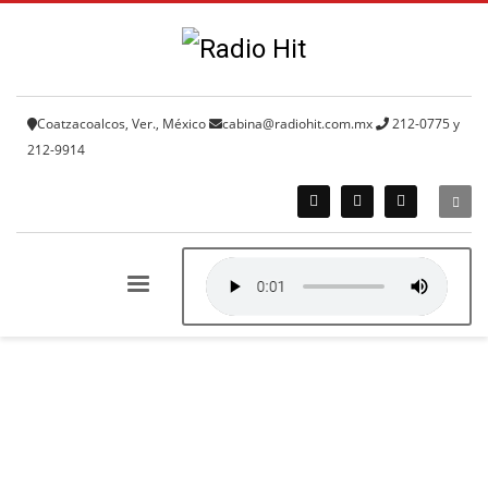
Coatzacoalcos, Ver., México
cabina@radiohit.com.mx
212-0775 y
212-9914