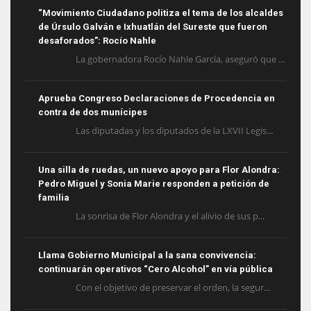
“Movimiento Ciudadano politiza el tema de los alcaldes
de Úrsulo Galván e Ixhuatlán del Sureste que fueron
desaforados”: Rocío Nahle
La gobernadora Rocío Nahle García, aseguró que ...
Aprueba Congreso Declaraciones de Procedencia en
contra de dos munícipes
Las diputadas y los diputados de la LXVII Legis...
Una silla de ruedas, un nuevo apoyo para Flor Alondra:
Pedro Miguel y Sonia Marie responden a petición de
familia
La sonrisa de Flor Alondra y el alivio de sus p...
Llama Gobierno Municipal a la sana convivencia:
continuarán operativos “Cero Alcohol” en vía pública
Con el objetivo de preservar el orden, la segur...