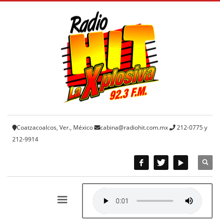
Coatzacoalcos, Ver., México
cabina@radiohit.com.mx
212-0775 y
212-9914