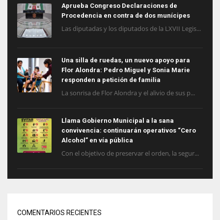
Aprueba Congreso Declaraciones de
Procedencia en contra de dos munícipes
Las diputadas y los diputados de la LXVII Legis...
Una silla de ruedas, un nuevo apoyo para
Flor Alondra: Pedro Miguel y Sonia Marie
responden a petición de familia
La sonrisa de Flor Alondra y el alivio de sus p...
Llama Gobierno Municipal a la sana
convivencia: continuarán operativos “Cero
Alcohol” en vía pública
Con el objetivo de preservar el orden, la segur...
COMENTARIOS RECIENTES