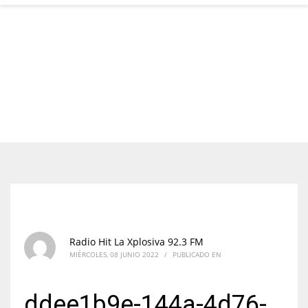
Radio Hit La Xplosiva 92.3 FM
MIÉRCOLES, 08 JUNIO 2022
/
PUBLICADO EN
ddee1b9e-144a-4d76-