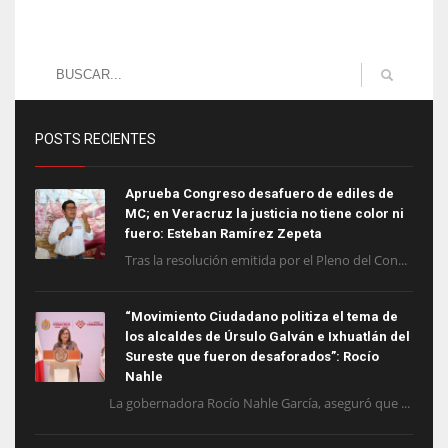
POSTS RECIENTES
Aprueba Congreso desafuero de ediles de
MC; en Veracruz la justicia no tiene color ni
fuero: Esteban Ramírez Zepeta
Tras la resolución emitida por el Pleno del Con...
“Movimiento Ciudadano politiza el tema de
los alcaldes de Úrsulo Galván e Ixhuatlán del
Sureste que fueron desaforados”: Rocío
Nahle
La gobernadora Rocío Nahle García, aseguró que ...