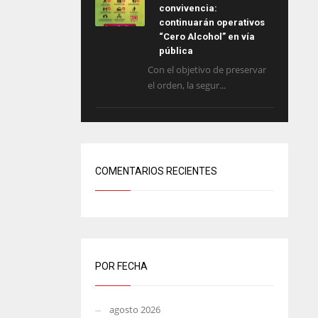
convivencia:
continuarán operativos
“Cero Alcohol” en vía
pública
Con el objetivo de preservar
el orden, la segur...
COMENTARIOS RECIENTES
POR FECHA
agosto 2026