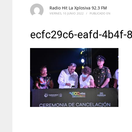
Radio Hit La Xplosiva 92.3 FM
VIERNES, 10 JUNIO 2022
/
PUBLICADO EN
ecfc29c6-eafd-4b4f-