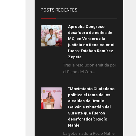
POSTS RECIENTES
Aprueba Congreso
desafuero de ediles de
MC; en Veracruz la
justicia no tiene color ni
fuero: Esteban Ramírez
Zepeta
Tras la resolución emitida por
el Pleno del Con...
“Movimiento Ciudadano
politiza el tema de los
alcaldes de Úrsulo
Galván e Ixhuatlán del
Sureste que fueron
desaforados”: Rocío
Nahle
La gobernadora Rocío Nahle