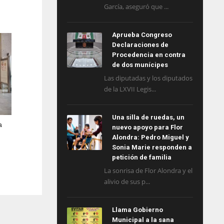
García, aseguró que ...
Aprueba Congreso
Declaraciones de
Procedencia en contra
de dos munícipes
Las diputadas y los diputados
de la LXVII Legis...
Una silla de ruedas, un
a
nuevo apoyo para Flor
Alondra: Pedro Miguel y
Sonia Marie responden a
petición de familia
La sonrisa de Flor Alondra y el
alivio de sus p...
Llama Gobierno
Municipal a la sana