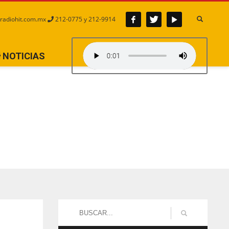
radiohit.com.mx
212-0775 y 212-9914
NOTICIAS