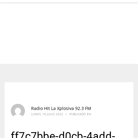
Radio Hit La Xplosiva 92.3 FM
LUNES, 18 JULIO 2022
/
PUBLICADO EN
ff7c7bbe-d0cb-4add-