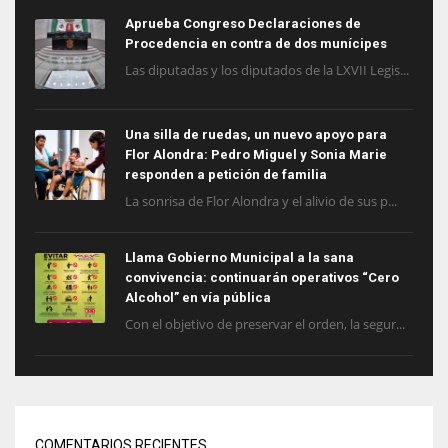
Aprueba Congreso Declaraciones de
Procedencia en contra de dos munícipes
Las diputadas y los diputados de la LXVII Legis...
Una silla de ruedas, un nuevo apoyo para
Flor Alondra: Pedro Miguel y Sonia Marie
responden a petición de familia
La sonrisa de Flor Alondra y el alivio de sus p...
Llama Gobierno Municipal a la sana
convivencia: continuarán operativos “Cero
Alcohol” en vía pública
Con el objetivo de preservar el orden, la segur...
COMENTARIOS RECIENTES