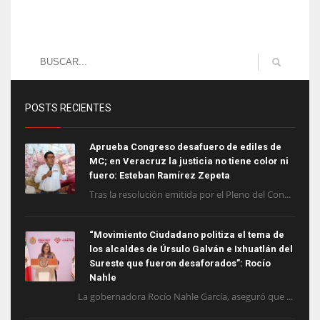
POSTS RECIENTES
Aprueba Congreso desafuero de ediles de
MC; en Veracruz la justicia no tiene color ni
fuero: Esteban Ramírez Zepeta
Tras la resolución emitida por el Pleno del Con...
“Movimiento Ciudadano politiza el tema de
los alcaldes de Úrsulo Galván e Ixhuatlán del
Sureste que fueron desaforados”: Rocío
Nahle
La gobernadora Rocío Nahle García, aseguró que ...