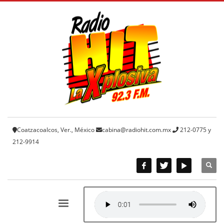
Coatzacoalcos, Ver., México
cabina@radiohit.com.mx
212-0775 y
212-9914