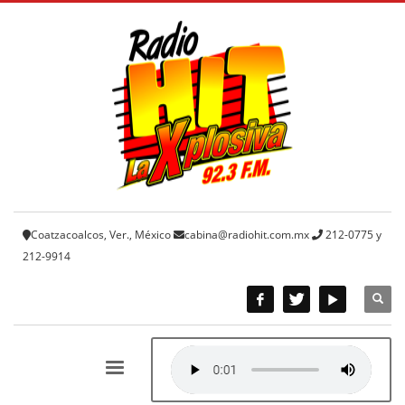
Coatzacoalcos, Ver., México
cabina@radiohit.com.mx
212-0775 y
212-9914