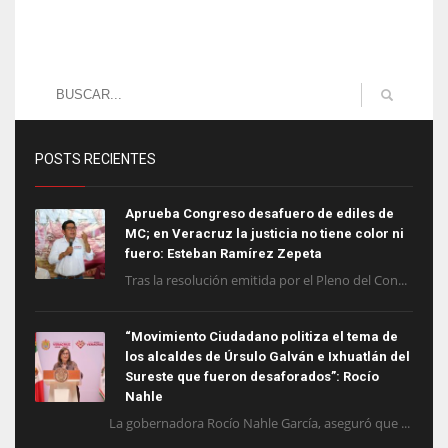
POSTS RECIENTES
Aprueba Congreso desafuero de ediles de
MC; en Veracruz la justicia no tiene color ni
fuero: Esteban Ramírez Zepeta
Tras la resolución emitida por el Pleno del Con...
“Movimiento Ciudadano politiza el tema de
los alcaldes de Úrsulo Galván e Ixhuatlán del
Sureste que fueron desaforados”: Rocío
Nahle
La gobernadora Rocío Nahle García, aseguró que ...