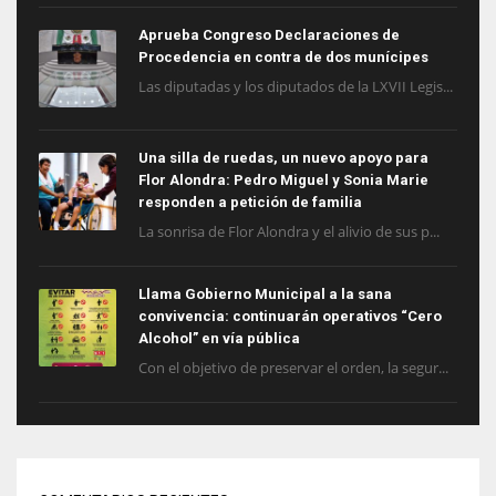
Aprueba Congreso Declaraciones de
Procedencia en contra de dos munícipes
Las diputadas y los diputados de la LXVII Legis...
Una silla de ruedas, un nuevo apoyo para
Flor Alondra: Pedro Miguel y Sonia Marie
responden a petición de familia
La sonrisa de Flor Alondra y el alivio de sus p...
Llama Gobierno Municipal a la sana
convivencia: continuarán operativos “Cero
Alcohol” en vía pública
Con el objetivo de preservar el orden, la segur...