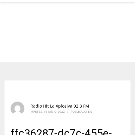
Radio Hit La Xplosiva 92.3 FM
MARTES, 14 JUNIO 2022
/
PUBLICADO EN
ffc36287-dc7c-455e-