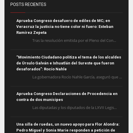
POSTS RECIENTES
Aprueba Congreso desafuero de ediles de MC; en
Veracruz la justicia no tiene color ni fuero: Esteban
Ramírez Zepeta
Tras la resolución emitida por el Pleno del Con...
“Movimiento Ciudadano politiza el tema de los alcaldes
de Úrsulo Galván e Ixhuatlán del Sureste que fueron
desaforados”: Rocío Nahle
La gobernadora Rocío Nahle García, aseguró que ...
Aprueba Congreso Declaraciones de Procedencia en
contra de dos munícipes
Las diputadas y los diputados de la LXVII Legis...
Una silla de ruedas, un nuevo apoyo para Flor Alondra:
Pedro Miguel y Sonia Marie responden a petición de