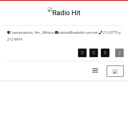
Coatzacoalcos, Ver., México
cabina@radiohit.com.mx
212-0775 y
212-9914