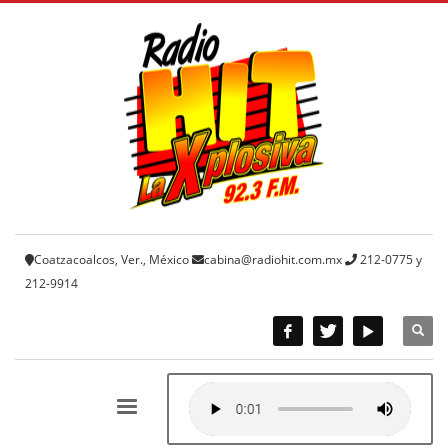
Coatzacoalcos, Ver., México
cabina@radiohit.com.mx
212-0775 y
212-9914