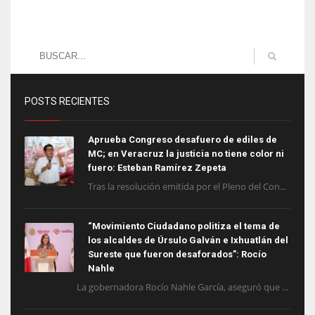
POSTS RECIENTES
Aprueba Congreso desafuero de ediles de
MC; en Veracruz la justicia no tiene color ni
fuero: Esteban Ramírez Zepeta
Tras la resolución emitida por el Pleno del Con...
“Movimiento Ciudadano politiza el tema de
los alcaldes de Úrsulo Galván e Ixhuatlán del
Sureste que fueron desaforados”: Rocío
Nahle
La gobernadora Rocío Nahle García, aseguró que ...