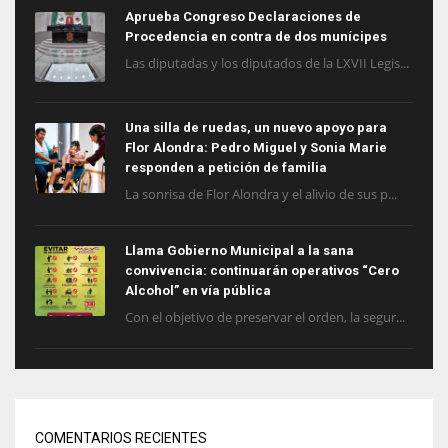
Aprueba Congreso Declaraciones de
Procedencia en contra de dos munícipes
Las diputadas y los diputados de la LXVII Legis...
Una silla de ruedas, un nuevo apoyo para
Flor Alondra: Pedro Miguel y Sonia Marie
responden a petición de familia
La sonrisa de Flor Alondra y el alivio de sus p...
Llama Gobierno Municipal a la sana
convivencia: continuarán operativos “Cero
Alcohol” en vía pública
Con el objetivo de preservar el orden, la segur...
COMENTARIOS RECIENTES