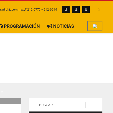
radiohit.com.mx
212-0775 y 212-9914
PROGRAMACIÓN
NOTICIAS
0