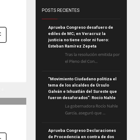
POSTS RECIENTES
Aprueba Congreso desafuero de
ediles de MC; en Veracruz la
justicia no tiene color ni fuero:
Esteban Ramírez Zepeta
Tras la resolución emitida por
el Pleno del Con...
“Movimiento Ciudadano politiza el
tema de los alcaldes de Úrsulo
0
Galván e Ixhuatlán del Sureste que
fueron desaforados”: Rocío Nahle
La gobernadora Rocío Nahle
García, aseguró que ...
Aprueba Congreso Declaraciones
de Procedencia en contra de dos