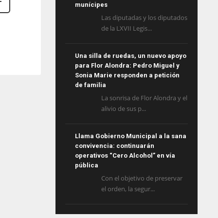
munícipes
Las diputadas y los diputados
de la LXVII Legis...
Una silla de ruedas, un nuevo apoyo
para Flor Alondra: Pedro Miguel y
Sonia Marie responden a petición
de familia
La sonrisa de Flor Alondra y el
alivio de sus p...
Llama Gobierno Municipal a la sana
convivencia: continuarán
operativos “Cero Alcohol” en vía
pública
Con el objetivo de preservar
el orden, la segur...