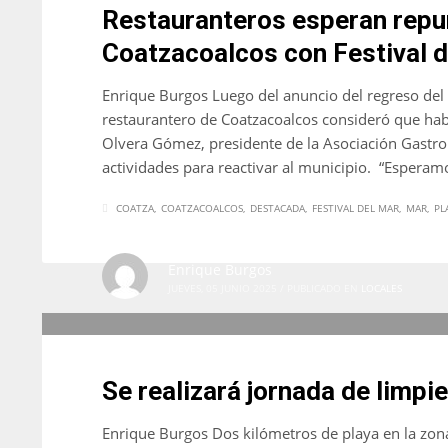
Restauranteros esperan repun
Coatzacoalcos con Festival d
Enrique Burgos Luego del anuncio del regreso del 
restaurantero de Coatzacoalcos consideró que hab
Olvera Gómez, presidente de la Asociación Gastr
actividades para reactivar al municipio. “Esperam
COATZA
COATZACOALCOS
DESTACADA
FESTIVAL DEL MAR
MAR
PL
Enrique Burgos
JUEVES, 05 JUNIO 2025
/
PUBLICADO EN
LOCALES
Se realizará jornada de limpie
Enrique Burgos Dos kilómetros de playa en la zona 