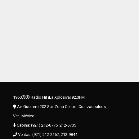
1960
Radio Hit ¡La Xplosiva! 92.3FM
Av. Guerrero 202 Sur, Zona Centro, Coatzacoalcos,
Ver., México
Cabina: (921) 212-0775, 212-6705
Ventas: (921) 212-2167, 212-9844