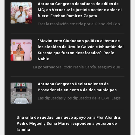
Aprueba Congreso desafuero de ediles de
MC; en Veracruz la justicia no tiene color ni
fuero: Esteban Ramírez Zepeta
Tras la resolución emitida por el Pleno del Con...
“Movimiento Ciudadano politiza el tema de
los alcaldes de Úrsulo Galván e Ixhuatlán del
Sureste que fueron desaforados”: Rocío
Nahle
La gobernadora Rocío Nahle García, aseguró que ...
Aprueba Congreso Declaraciones de
Procedencia en contra de dos munícipes
Las diputadas y los diputados de la LXVII Legis...
Una silla de ruedas, un nuevo apoyo para Flor Alondra:
Pedro Miguel y Sonia Marie responden a petición de
familia