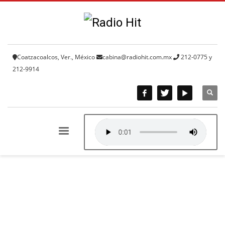
Coatzacoalcos, Ver., México
cabina@radiohit.com.mx
212-0775 y
212-9914