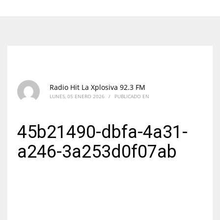
Radio Hit La Xplosiva 92.3 FM
LUNES, 05 ENERO 2026
/
PUBLICADO EN
45b21490-dbfa-4a31-
a246-3a253d0f07ab