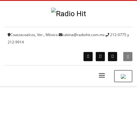
Coatzacoalcos, Ver., México
cabina@radiohit.com.mx
212-0775 y
212-9914