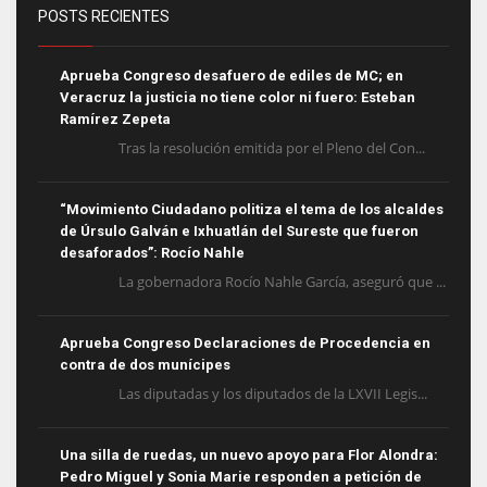
POSTS RECIENTES
Aprueba Congreso desafuero de ediles de MC; en
Veracruz la justicia no tiene color ni fuero: Esteban
Ramírez Zepeta
Tras la resolución emitida por el Pleno del Con...
“Movimiento Ciudadano politiza el tema de los alcaldes
de Úrsulo Galván e Ixhuatlán del Sureste que fueron
desaforados”: Rocío Nahle
La gobernadora Rocío Nahle García, aseguró que ...
Aprueba Congreso Declaraciones de Procedencia en
contra de dos munícipes
Las diputadas y los diputados de la LXVII Legis...
Una silla de ruedas, un nuevo apoyo para Flor Alondra:
Pedro Miguel y Sonia Marie responden a petición de