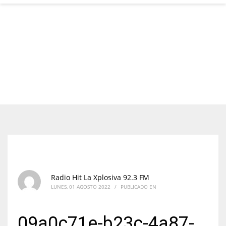
Radio Hit La Xplosiva 92.3 FM
LUNES, 01 AGOSTO 2022
/
PUBLICADO EN
09a0c71e-b23c-4a87-