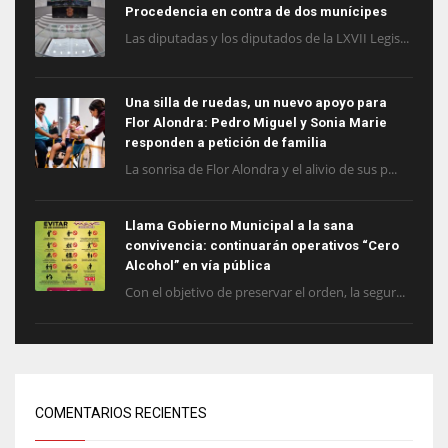
Procedencia en contra de dos munícipes
Las diputadas y los diputados de la LXVII Legis...
Una silla de ruedas, un nuevo apoyo para
Flor Alondra: Pedro Miguel y Sonia Marie
responden a petición de familia
La sonrisa de Flor Alondra y el alivio de sus p...
Llama Gobierno Municipal a la sana
convivencia: continuarán operativos “Cero
Alcohol” en vía pública
Con el objetivo de preservar el orden, la segur...
COMENTARIOS RECIENTES