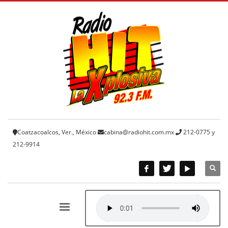
Coatzacoalcos, Ver., México
cabina@radiohit.com.mx
212-0775 y
212-9914