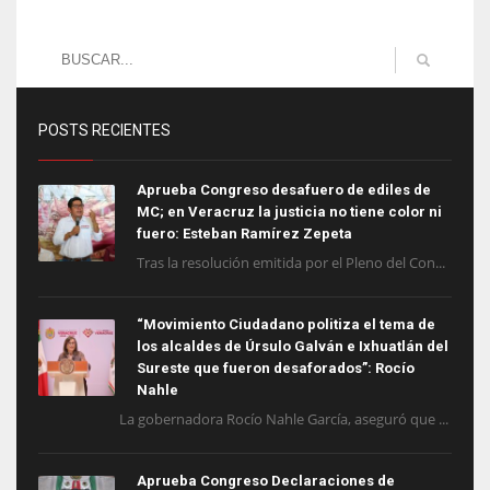
POSTS RECIENTES
Aprueba Congreso desafuero de ediles de
MC; en Veracruz la justicia no tiene color ni
fuero: Esteban Ramírez Zepeta
Tras la resolución emitida por el Pleno del Con...
“Movimiento Ciudadano politiza el tema de
los alcaldes de Úrsulo Galván e Ixhuatlán del
Sureste que fueron desaforados”: Rocío
Nahle
La gobernadora Rocío Nahle García, aseguró que ...
Aprueba Congreso Declaraciones de