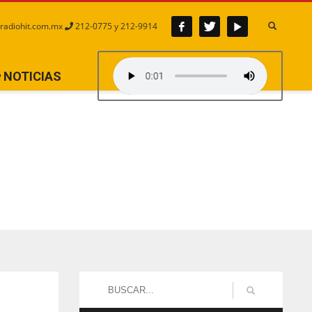
radiohit.com.mx
212-0775 y 212-9914
NOTICIAS