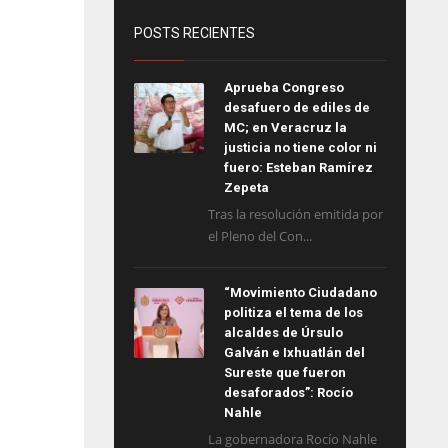
POSTS RECIENTES
Aprueba Congreso
desafuero de ediles de
MC; en Veracruz la
justicia no tiene color ni
fuero: Esteban Ramírez
Zepeta
Tras la resolución emitida por
el Pleno del Con...
“Movimiento Ciudadano
politiza el tema de los
alcaldes de Úrsulo
Galván e Ixhuatlán del
Sureste que fueron
desaforados”: Rocío
Nahle
La gobernadora Rocío Nahle