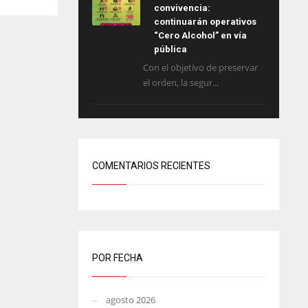
convivencia:
continuarán operativos
“Cero Alcohol” en vía
pública
Con el objetivo de preservar
el orden, la segur...
COMENTARIOS RECIENTES
POR FECHA
agosto 2026