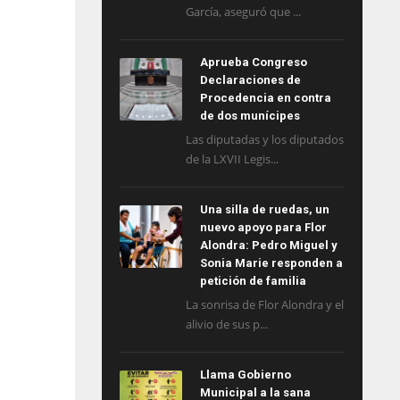
García, aseguró que ...
Aprueba Congreso
Declaraciones de
Procedencia en contra
de dos munícipes
Las diputadas y los diputados
de la LXVII Legis...
Una silla de ruedas, un
nuevo apoyo para Flor
Alondra: Pedro Miguel y
Sonia Marie responden a
petición de familia
La sonrisa de Flor Alondra y el
alivio de sus p...
Llama Gobierno
Municipal a la sana