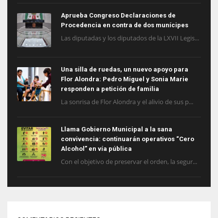
Aprueba Congreso Declaraciones de
Procedencia en contra de dos munícipes
Las diputadas y los diputados de la LXVII Legis...
Una silla de ruedas, un nuevo apoyo para
Flor Alondra: Pedro Miguel y Sonia Marie
responden a petición de familia
La sonrisa de Flor Alondra y el alivio de sus p...
Llama Gobierno Municipal a la sana
convivencia: continuarán operativos “Cero
Alcohol” en vía pública
Con el objetivo de preservar el orden, la segur...