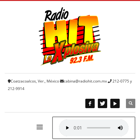
Coatzacoalcos, Ver., México
cabina@radiohit.com.mx
212-0775 y
212-9914