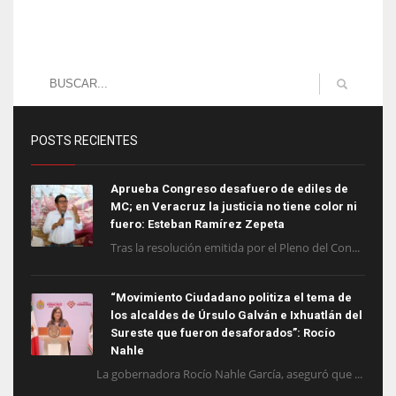
POSTS RECIENTES
Aprueba Congreso desafuero de ediles de
MC; en Veracruz la justicia no tiene color ni
fuero: Esteban Ramírez Zepeta
Tras la resolución emitida por el Pleno del Con...
“Movimiento Ciudadano politiza el tema de
los alcaldes de Úrsulo Galván e Ixhuatlán del
Sureste que fueron desaforados”: Rocío
Nahle
La gobernadora Rocío Nahle García, aseguró que ...