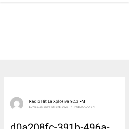
Radio Hit La Xplosiva 92.3 FM
LUNES, 25 SEPTIEMBRE 2023
/
PUBLICADO EN
d0a208fc-391b-496a-