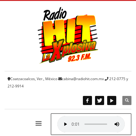
Coatzacoalcos, Ver., México
cabina@radiohit.com.mx
212-0775 y
212-9914