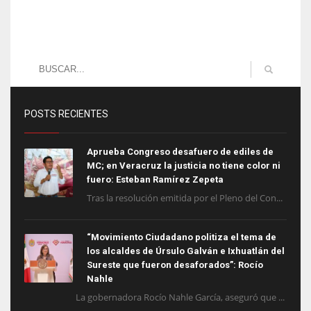
POSTS RECIENTES
Aprueba Congreso desafuero de ediles de
MC; en Veracruz la justicia no tiene color ni
fuero: Esteban Ramírez Zepeta
Tras la resolución emitida por el Pleno del Con...
“Movimiento Ciudadano politiza el tema de
los alcaldes de Úrsulo Galván e Ixhuatlán del
Sureste que fueron desaforados”: Rocío
Nahle
La gobernadora Rocío Nahle García, aseguró que ...