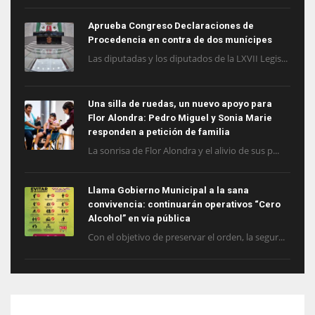
Aprueba Congreso Declaraciones de
Procedencia en contra de dos munícipes
Las diputadas y los diputados de la LXVII Legis...
Una silla de ruedas, un nuevo apoyo para
Flor Alondra: Pedro Miguel y Sonia Marie
responden a petición de familia
La sonrisa de Flor Alondra y el alivio de sus p...
Llama Gobierno Municipal a la sana
convivencia: continuarán operativos “Cero
Alcohol” en vía pública
Con el objetivo de preservar el orden, la segur...