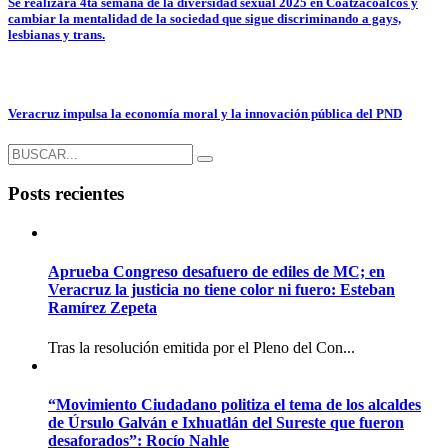
Se realizará 4ta semana de la diversidad sexual 2025 en Coatzacoalcos y
cambiar la mentalidad de la sociedad que sigue discriminando a gays,
lesbianas y trans.
Veracruz impulsa la economía moral y la innovación pública del PND
Posts recientes
Aprueba Congreso desafuero de ediles de MC; en
Veracruz la justicia no tiene color ni fuero: Esteban
Ramírez Zepeta
Tras la resolución emitida por el Pleno del Con...
“Movimiento Ciudadano politiza el tema de los alcaldes
de Úrsulo Galván e Ixhuatlán del Sureste que fueron
desaforados”: Rocío Nahle