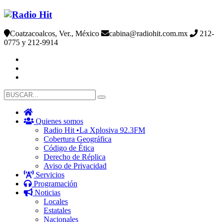
Coatzacoalcos, Ver., México
cabina@radiohit.com.mx
212-
0775 y 212-9914
Quienes somos
Radio Hit •La Xplosiva 92.3FM
Cobertura Geográfica
Código de Ética
Derecho de Réplica
Aviso de Privacidad
Servicios
Programación
Noticias
Locales
Estatales
Nacionales