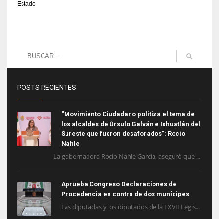
Estado
POSTS RECIENTES
“Movimiento Ciudadano politiza el tema de
los alcaldes de Úrsulo Galván e Ixhuatlán del
Sureste que fueron desaforados”: Rocío
Nahle
La gobernadora Rocío Nahle García, aseguró que ...
Aprueba Congreso Declaraciones de
Procedencia en contra de dos munícipes
Las diputadas y los diputados de la LXVII Legis...