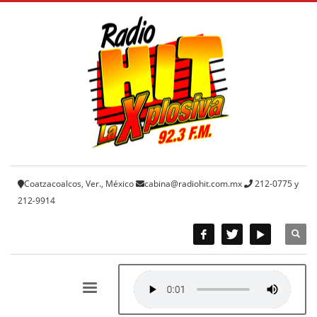
Coatzacoalcos, Ver., México
cabina@radiohit.com.mx
212-0775 y
212-9914