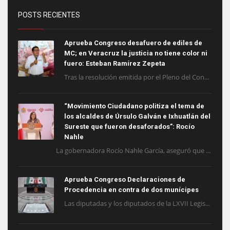
POSTS RECIENTES
Aprueba Congreso desafuero de ediles de
MC; en Veracruz la justicia no tiene color ni
fuero: Esteban Ramírez Zepeta
Tras la resolución emitida por el Pleno del Con...
“Movimiento Ciudadano politiza el tema de
los alcaldes de Úrsulo Galván e Ixhuatlán del
Sureste que fueron desaforados”: Rocío
Nahle
La gobernadora Rocío Nahle García, aseguró que ...
Aprueba Congreso Declaraciones de
Procedencia en contra de dos munícipes
Las diputadas y los diputados de la LXVII Legis...