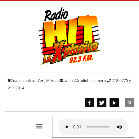
Coatzacoalcos, Ver., México
cabina@radiohit.com.mx
212-0775 y
212-9914